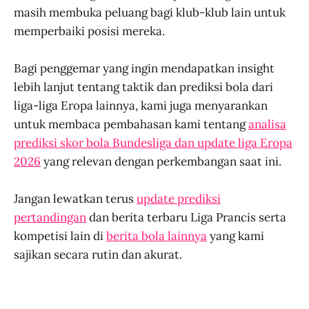
masih membuka peluang bagi klub-klub lain untuk
memperbaiki posisi mereka.
Bagi penggemar yang ingin mendapatkan insight
lebih lanjut tentang taktik dan prediksi bola dari
liga-liga Eropa lainnya, kami juga menyarankan
untuk membaca pembahasan kami tentang
analisa
prediksi skor bola Bundesliga dan update liga Eropa
2026
yang relevan dengan perkembangan saat ini.
Jangan lewatkan terus
update prediksi
pertandingan
dan berita terbaru Liga Prancis serta
kompetisi lain di
berita bola lainnya
yang kami
sajikan secara rutin dan akurat.