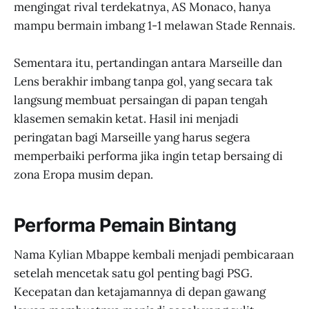
mengingat rival terdekatnya, AS Monaco, hanya
mampu bermain imbang 1-1 melawan Stade Rennais.
Sementara itu, pertandingan antara Marseille dan
Lens berakhir imbang tanpa gol, yang secara tak
langsung membuat persaingan di papan tengah
klasemen semakin ketat. Hasil ini menjadi
peringatan bagi Marseille yang harus segera
memperbaiki performa jika ingin tetap bersaing di
zona Eropa musim depan.
Performa Pemain Bintang
Nama Kylian Mbappe kembali menjadi pembicaraan
setelah mencetak satu gol penting bagi PSG.
Kecepatan dan ketajamannya di depan gawang