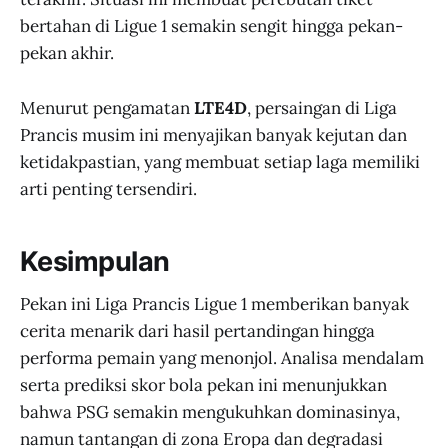
bertahan di Ligue 1 semakin sengit hingga pekan-
pekan akhir.
Menurut pengamatan
LTE4D
, persaingan di Liga
Prancis musim ini menyajikan banyak kejutan dan
ketidakpastian, yang membuat setiap laga memiliki
arti penting tersendiri.
Kesimpulan
Pekan ini Liga Prancis Ligue 1 memberikan banyak
cerita menarik dari hasil pertandingan hingga
performa pemain yang menonjol. Analisa mendalam
serta prediksi skor bola pekan ini menunjukkan
bahwa PSG semakin mengukuhkan dominasinya,
namun tantangan di zona Eropa dan degradasi