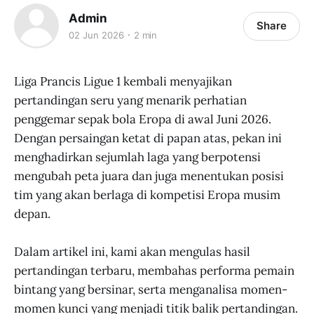
Admin
Share
02 Jun 2026
2 min
Liga Prancis Ligue 1 kembali menyajikan
pertandingan seru yang menarik perhatian
penggemar sepak bola Eropa di awal Juni 2026.
Dengan persaingan ketat di papan atas, pekan ini
menghadirkan sejumlah laga yang berpotensi
mengubah peta juara dan juga menentukan posisi
tim yang akan berlaga di kompetisi Eropa musim
depan.
Dalam artikel ini, kami akan mengulas hasil
pertandingan terbaru, membahas performa pemain
bintang yang bersinar, serta menganalisa momen-
momen kunci yang menjadi titik balik pertandingan.