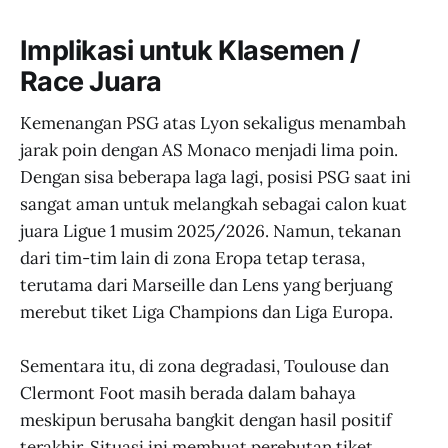
Implikasi untuk Klasemen /
Race Juara
Kemenangan PSG atas Lyon sekaligus menambah
jarak poin dengan AS Monaco menjadi lima poin.
Dengan sisa beberapa laga lagi, posisi PSG saat ini
sangat aman untuk melangkah sebagai calon kuat
juara Ligue 1 musim 2025/2026. Namun, tekanan
dari tim-tim lain di zona Eropa tetap terasa,
terutama dari Marseille dan Lens yang berjuang
merebut tiket Liga Champions dan Liga Europa.
Sementara itu, di zona degradasi, Toulouse dan
Clermont Foot masih berada dalam bahaya
meskipun berusaha bangkit dengan hasil positif
terakhir. Situasi ini membuat perebutan tiket