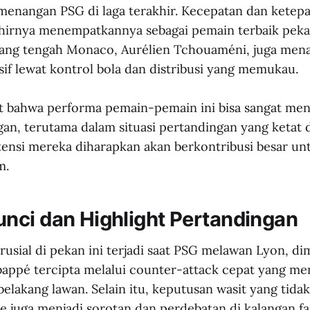
enangan PSG di laga terakhir. Kecepatan dan ketep
hirnya menempatkannya sebagai pemain terbaik pekan 
ang tengah Monaco, Aurélien Tchouaméni, juga men
if lewat kontrol bola dan distribusi yang memukau.
 bahwa performa pemain-pemain ini bisa sangat men
gan, terutama dalam situasi pertandingan yang ketat
tensi mereka diharapkan akan berkontribusi besar un
m.
ci dan Highlight Pertandingan
usial di pekan ini terjadi saat PSG melawan Lyon, di
ppé tercipta melalui counter-attack cepat yang m
 belakang lawan. Selain itu, keputusan wasit yang tid
le juga menjadi sorotan dan perdebatan di kalangan fa