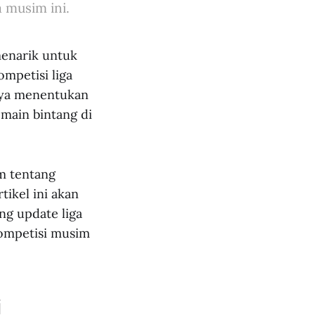
 musim ini.
enarik untuk
ompetisi liga
anya menentukan
emain bintang di
m tentang
tikel ini akan
ng update liga
kompetisi musim
i