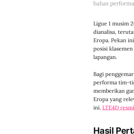
bahas performa
Ligue 1 musim 
dianalisa, terut
Eropa. Pekan in
posisi klasemen 
lapangan.
Bagi penggemar
performa tim-tim
memberikan gamb
Eropa yang rele
ini.
LTE4D resm
Hasil Per