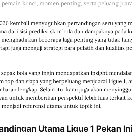
 pemain kunci, momen penting, serta peluang juara
2026 kembali menyuguhkan pertandingan seru yang m
ama dari sisi prediksi skor bola dan dampaknya pada k
i menghadirkan beberapa laga penting yang tidak h
tapi juga menguji strategi para pelatih dan kualitas p
 sepak bola yang ingin mendapatkan insight mendala
 top dan siapa yang berpeluang menjuarai Ligue 1, ar
aran lengkap. Selain itu, kami juga akan menyinggu
van untuk memberikan perspektif lebih luas terkait 
i
menjadi referensi utama untuk topik ini.
tandingan Utama Ligue 1 Pekan In