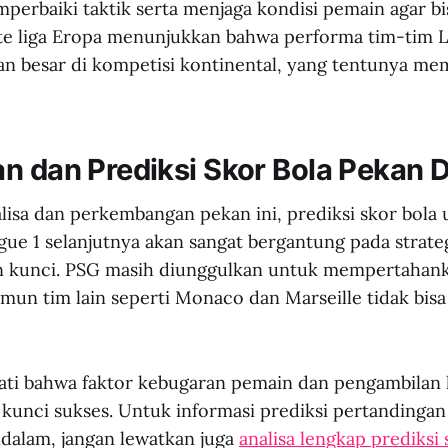
perbaiki taktik serta menjaga kondisi pemain agar bi
e liga Eropa menunjukkan bahwa performa tim-tim Li
an besar di kompetisi kontinental, yang tentunya m
n dan Prediksi Skor Bola Pekan 
lisa dan perkembangan pekan ini, prediksi skor bola
gue 1 selanjutnya akan sangat bergantung pada strateg
n kunci. PSG masih diunggulkan untuk mempertahan
mun tim lain seperti Monaco dan Marseille tidak bis
i bahwa faktor kebugaran pemain dan pengambilan
i kunci sukses. Untuk informasi prediksi pertandingan
dalam, jangan lewatkan juga
analisa lengkap prediksi 