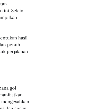
atan
ini. Selain
ampilkan
entukan hasil
 dan penuh
tuk perjalanan
mana gol
emanfaatkan
ak mengesahkan
ns dan analis.