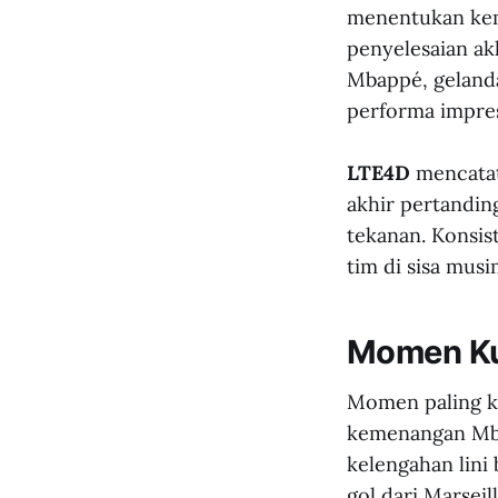
menentukan kem
penyelesaian ak
Mbappé, geland
performa impres
LTE4D
mencatat
akhir pertandin
tekanan. Konsis
tim di sisa musi
Momen Kun
Momen paling kr
kemenangan Mba
kelengahan lini
gol dari Marseil