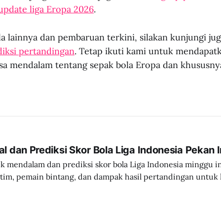
update liga Eropa 2026
.
la lainnya dan pembaruan terkini, silakan kunjungi ju
diksi pertandingan
. Tetap ikuti kami untuk mendapatk
isa mendalam tentang sepak bola Eropa dan khususnya
al dan Prediksi Skor Bola Liga Indonesia Pekan I
tik mendalam dan prediksi skor bola Liga Indonesia minggu 
tim, pemain bintang, dan dampak hasil pertandingan untuk