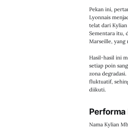
Pekan ini, pert
Lyonnais menjad
telat dari Kyli
Sementara itu, 
Marseille, yang
Hasil-hasil ini
setiap poin sang
zona degradasi
fluktuatif, sehi
diikuti.
Performa
Nama Kylian Mb