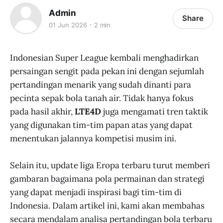
Admin
Share
01 Jun 2026
2 min
Indonesian Super League kembali menghadirkan
persaingan sengit pada pekan ini dengan sejumlah
pertandingan menarik yang sudah dinanti para
pecinta sepak bola tanah air. Tidak hanya fokus
pada hasil akhir,
LTE4D
juga mengamati tren taktik
yang digunakan tim-tim papan atas yang dapat
menentukan jalannya kompetisi musim ini.
Selain itu, update liga Eropa terbaru turut memberi
gambaran bagaimana pola permainan dan strategi
yang dapat menjadi inspirasi bagi tim-tim di
Indonesia. Dalam artikel ini, kami akan membahas
secara mendalam analisa pertandingan bola terbaru