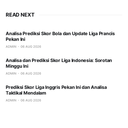
READ NEXT
Analisa Prediksi Skor Bola dan Update Liga Prancis
Pekan Ini
ADMIN
06 AUG 2026
Analisa dan Prediksi Skor Liga Indonesia: Sorotan
Minggu Ini
ADMIN
06 AUG 2026
Prediksi Skor Liga Inggris Pekan Ini dan Analisa
Taktikal Mendalam
ADMIN
06 AUG 2026