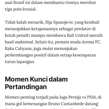
asal Brasil ini dalam membantu timnya merebut
tiga poin krusial.
Tidak kalah menarik, Ilija Spasojevic yang kembali
menunjukkan ketajamannya sebagai predator di
kotak penalti mampu membawa Bali United meraih
hasil maksimal. Selain itu, pemain muda Arema FC,
Raka Cahyana, juga mulai menunjukan
perkembangan positif dalam setiap kesempatan
turun lapangan.
Momen Kunci dalam
Pertandingan
Momen penting terjadi pada laga Persija vs PSM, di
mana gol kemenangan Bruno Cantanhede datang