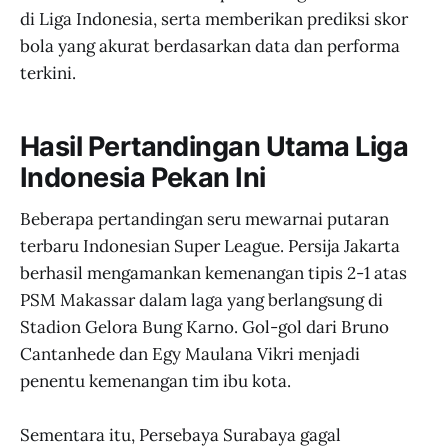
di Liga Indonesia, serta memberikan prediksi skor
bola yang akurat berdasarkan data dan performa
terkini.
Hasil Pertandingan Utama Liga
Indonesia Pekan Ini
Beberapa pertandingan seru mewarnai putaran
terbaru Indonesian Super League. Persija Jakarta
berhasil mengamankan kemenangan tipis 2-1 atas
PSM Makassar dalam laga yang berlangsung di
Stadion Gelora Bung Karno. Gol-gol dari Bruno
Cantanhede dan Egy Maulana Vikri menjadi
penentu kemenangan tim ibu kota.
Sementara itu, Persebaya Surabaya gagal