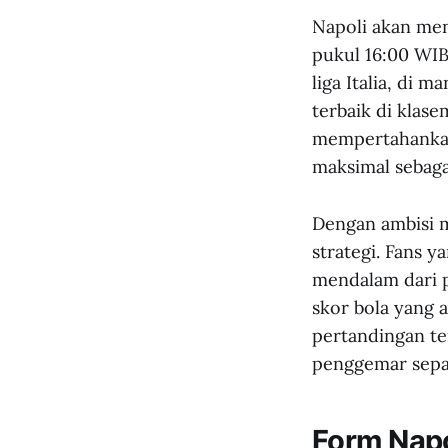
Napoli akan men
pukul 16:00 WIB
liga Italia, di
terbaik di klas
mempertahankan 
maksimal sebaga
Dengan ambisi m
strategi. Fans 
mendalam dari p
skor bola yang 
pertandingan te
penggemar sepa
Form Napo