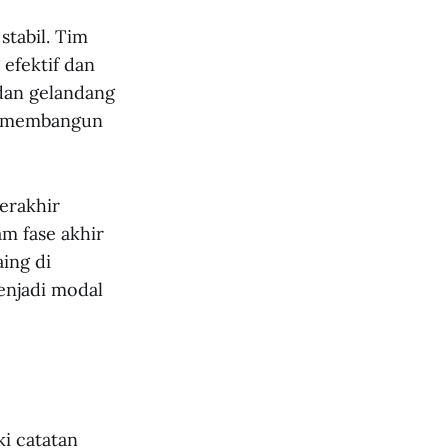
stabil. Tim
efektif dan
 dan gelandang
am membangun
erakhir
m fase akhir
aing di
enjadi modal
i catatan