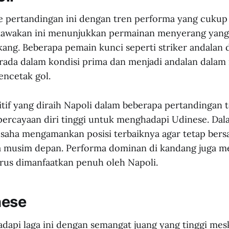
e pertandingan ini dengan tren performa yang cukup 
kawakan ini menunjukkan permainan menyerang yang 
lakang. Beberapa pemain kunci seperti striker andalan
erada dalam kondisi prima dan menjadi andalan dal
ncetak gol.
f yang diraih Napoli dalam beberapa pertandingan t
rcayaan diri tinggi untuk menghadapi Udinese. Dala
rusaha mengamankan posisi terbaiknya agar tetap bers
a musim depan. Performa dominan di kandang juga m
rus dimanfaatkan penuh oleh Napoli.
nese
api laga ini dengan semangat juang yang tinggi mesk