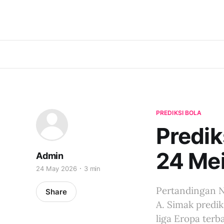
PREDIKSI BOLA
Predik
24 Mei
Admin
24 May 2026
3 min
Pertandingan N
Share
A. Simak predik
liga Eropa terb