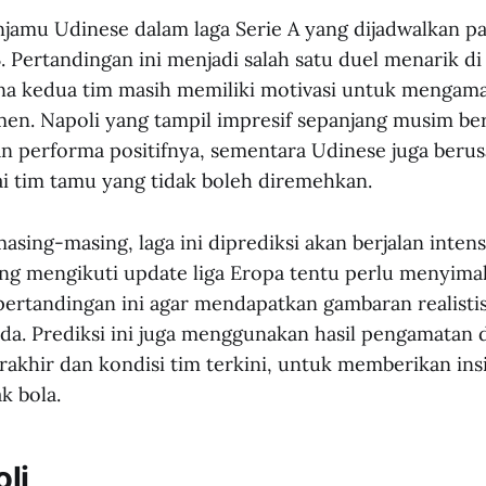
jamu Udinese dalam laga Serie A yang dijadwalkan p
. Pertandingan ini menjadi salah satu duel menarik di
 mana kedua tim masih memiliki motivasi untuk mengam
emen. Napoli yang tampil impresif sepanjang musim be
performa positifnya, sementara Udinese juga berus
i tim tamu yang tidak boleh diremehkan.
asing-masing, laga ini diprediksi akan berjalan inte
yang mengikuti update liga Eropa tentu perlu menyimak
ertandingan ini agar mendapatkan gambaran realistis 
ada. Prediksi ini juga menggunakan hasil pengamatan 
rakhir dan kondisi tim terkini, untuk memberikan insi
k bola.
li