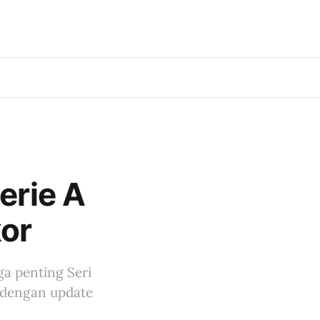
erie A
kor
ga penting Seri
p dengan update