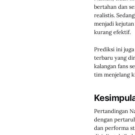
bertahan dan ser
realistis. Seda
menjadi kejutan 
kurang efektif.
Prediksi ini ju
terbaru yang di
kalangan fans s
tim menjelang ki
Kesimpul
Pertandingan Na
dengan pertaruh
dan performa s