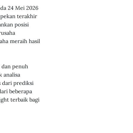
ada 24 Mei 2026
 pekan terakhir
ankan posisi
rusaha
aha meraih hasil
ns dan penuh
 analisa
dari prediksi
dari beberapa
ght terbaik bagi