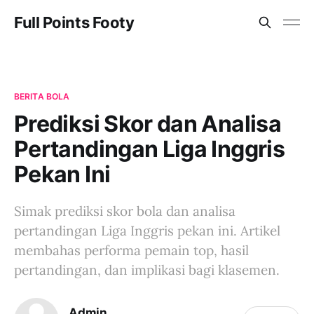
Full Points Footy
BERITA BOLA
Prediksi Skor dan Analisa
Pertandingan Liga Inggris
Pekan Ini
Simak prediksi skor bola dan analisa
pertandingan Liga Inggris pekan ini. Artikel
membahas performa pemain top, hasil
pertandingan, dan implikasi bagi klasemen.
Admin