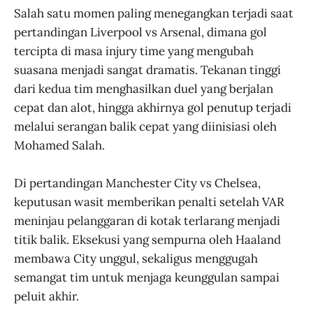
Salah satu momen paling menegangkan terjadi saat
pertandingan Liverpool vs Arsenal, dimana gol
tercipta di masa injury time yang mengubah
suasana menjadi sangat dramatis. Tekanan tinggi
dari kedua tim menghasilkan duel yang berjalan
cepat dan alot, hingga akhirnya gol penutup terjadi
melalui serangan balik cepat yang diinisiasi oleh
Mohamed Salah.
Di pertandingan Manchester City vs Chelsea,
keputusan wasit memberikan penalti setelah VAR
meninjau pelanggaran di kotak terlarang menjadi
titik balik. Eksekusi yang sempurna oleh Haaland
membawa City unggul, sekaligus menggugah
semangat tim untuk menjaga keunggulan sampai
peluit akhir.