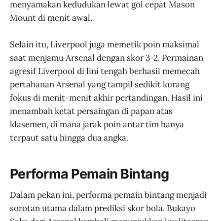
menyamakan kedudukan lewat gol cepat Mason
Mount di menit awal.
Selain itu, Liverpool juga memetik poin maksimal
saat menjamu Arsenal dengan skor 3-2. Permainan
agresif Liverpool di lini tengah berhasil memecah
pertahanan Arsenal yang tampil sedikit kurang
fokus di menit-menit akhir pertandingan. Hasil ini
menambah ketat persaingan di papan atas
klasemen, di mana jarak poin antar tim hanya
terpaut satu hingga dua angka.
Performa Pemain Bintang
Dalam pekan ini, performa pemain bintang menjadi
sorotan utama dalam prediksi skor bola. Bukayo