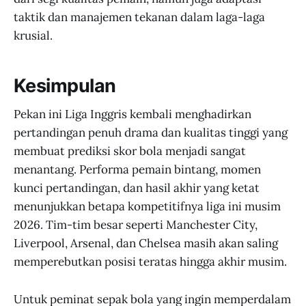
taktik dan manajemen tekanan dalam laga-laga
krusial.
Kesimpulan
Pekan ini Liga Inggris kembali menghadirkan
pertandingan penuh drama dan kualitas tinggi yang
membuat prediksi skor bola menjadi sangat
menantang. Performa pemain bintang, momen
kunci pertandingan, dan hasil akhir yang ketat
menunjukkan betapa kompetitifnya liga ini musim
2026. Tim-tim besar seperti Manchester City,
Liverpool, Arsenal, dan Chelsea masih akan saling
memperebutkan posisi teratas hingga akhir musim.
Untuk peminat sepak bola yang ingin memperdalam