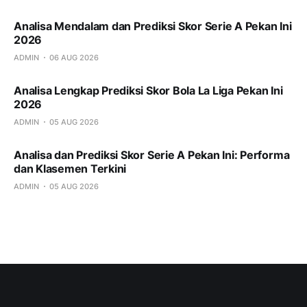
Analisa Mendalam dan Prediksi Skor Serie A Pekan Ini
2026
ADMIN
06 AUG 2026
Analisa Lengkap Prediksi Skor Bola La Liga Pekan Ini
2026
ADMIN
05 AUG 2026
Analisa dan Prediksi Skor Serie A Pekan Ini: Performa
dan Klasemen Terkini
ADMIN
05 AUG 2026