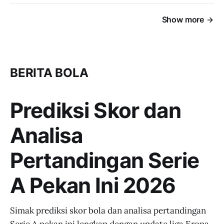
Show more
BERITA BOLA
Prediksi Skor dan
Analisa
Pertandingan Serie
A Pekan Ini 2026
Simak prediksi skor bola dan analisa pertandingan