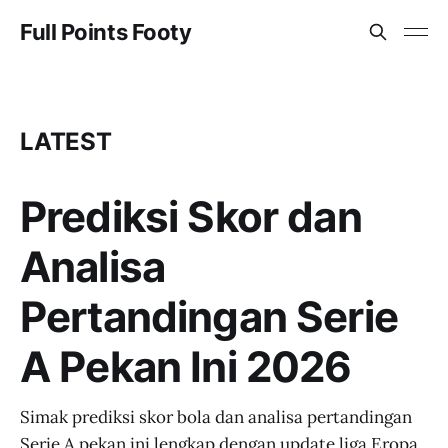
Full Points Footy
LATEST
Prediksi Skor dan
Analisa
Pertandingan Serie
A Pekan Ini 2026
Simak prediksi skor bola dan analisa pertandingan
Serie A pekan ini lengkap dengan update liga Eropa.