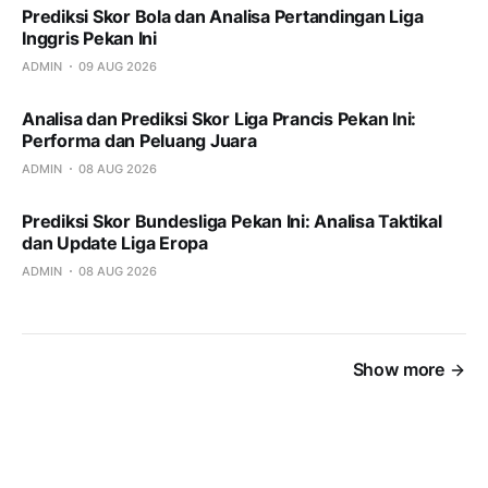
Prediksi Skor Bola dan Analisa Pertandingan Liga
Inggris Pekan Ini
ADMIN
09 AUG 2026
Analisa dan Prediksi Skor Liga Prancis Pekan Ini:
Performa dan Peluang Juara
ADMIN
08 AUG 2026
Prediksi Skor Bundesliga Pekan Ini: Analisa Taktikal
dan Update Liga Eropa
ADMIN
08 AUG 2026
Show more