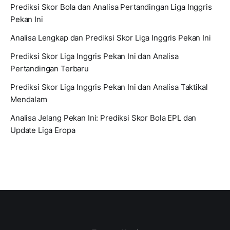
Prediksi Skor Bola dan Analisa Pertandingan Liga Inggris
Pekan Ini
Analisa Lengkap dan Prediksi Skor Liga Inggris Pekan Ini
Prediksi Skor Liga Inggris Pekan Ini dan Analisa
Pertandingan Terbaru
Prediksi Skor Liga Inggris Pekan Ini dan Analisa Taktikal
Mendalam
Analisa Jelang Pekan Ini: Prediksi Skor Bola EPL dan
Update Liga Eropa