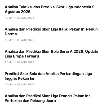
Analisa Taktikal dan Prediksi Skor Liga Indonesia 9
Agustus 2026
ADMIN
09 AUG 2026
Analisa dan Prediksi Skor Liga Italia: Pekan Ini Penuh
Drama
ADMIN
09 AUG 2026
Analisa dan Prediksi Skor Bola Serie A 2026: Update
Liga Eropa Terbaru
ADMIN
09 AUG 2026
Prediksi Skor Bola dan Analisa Pertandingan Liga
Inggris Pekan Ini
ADMIN
09 AUG 2026
Analisa dan Prediksi Skor Liga Prancis Pekan Ini:
Performa dan Peluang Juara