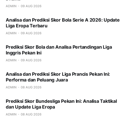
ADMIN
09 AUG 2026
Analisa dan Prediksi Skor Bola Serie A 2026: Update
Liga Eropa Terbaru
ADMIN
09 AUG 2026
Prediksi Skor Bola dan Analisa Pertandingan Liga
Inggris Pekan Ini
ADMIN
09 AUG 2026
Analisa dan Prediksi Skor Liga Prancis Pekan Ini:
Performa dan Peluang Juara
ADMIN
08 AUG 2026
Prediksi Skor Bundesliga Pekan Ini: Analisa Taktikal
dan Update Liga Eropa
ADMIN
08 AUG 2026